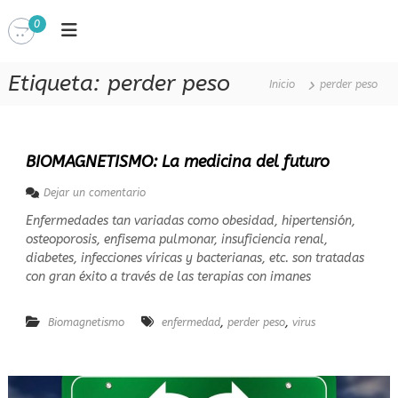
S
0
a
T
l
o
i
t
Etiqueta:
perder peso
a
Inicio
perder peso
a
r
n
a
d
l
o
l
c
c
BIOMAGNETISMO: La medicina del futuro
o
o
n
e
Dejar un comentario
n
c
n
t
i
Enfermedades tan variadas como obesidad, hipertensión,
B
e
e
osteoporosis, enfisema pulmonar, insuficiencia renal,
I
n
n
s
O
diabetes, infecciones víricas y bacterianas, etc. son tratadas
c
i
M
c
con gran éxito a través de las terapias con imanes
i
d
A
i
a
G
o
d
N
,
,
Biomagnetismo
enfermedad
perder peso
virus
e
E
l
T
t
o
I
q
S
u