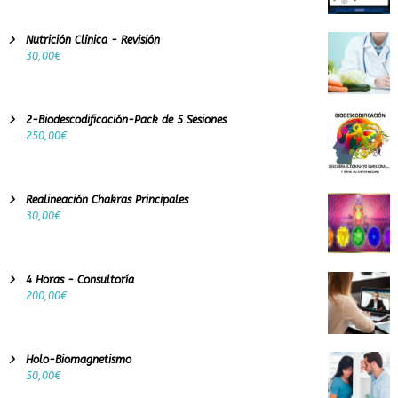
a
s
u
Nutrición Clínica - Revisión
n
30,00
€
a
d
i
e
2-Biodescodificación-Pack de 5 Sesiones
t
250,00
€
a
.
Realineación Chakras Principales
30,00
€
4 Horas - Consultoría
200,00
€
Holo-Biomagnetismo
50,00
€