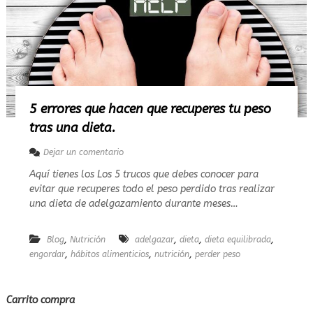
a
t
a
n
t
o
p
e
r
5 errores que hacen que recuperes tu peso
d
tras una dieta.
e
r
e
Dejar un comentario
p
n
e
Aquí tienes los Los 5 trucos que debes conocer para
5
s
evitar que recuperes todo el peso perdido tras realizar
e
o
r
una dieta de adelgazamiento durante meses…
?
r
R
o
e
,
,
,
,
Blog
Nutrición
r
adelgazar
dieta
dieta equilibrada
s
e
,
,
,
engordar
hábitos alimenticios
nutrición
perder peso
p
s
u
q
e
u
s
Carrito compra
e
t