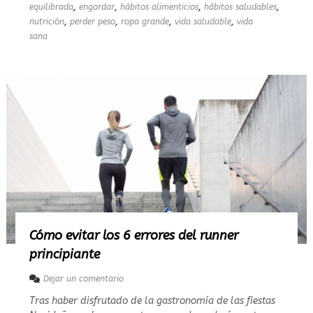
i
,
,
,
,
equilibrada
engordar
hábitos alimenticios
hábitos saludables
e
,
,
,
,
nutrición
perder peso
ropa grande
vida saludable
vida
t
sana
a
o
m
e
c
o
m
p
r
o
u
n
a
t
a
l
Cómo evitar los 6 errores del runner
l
principiante
a
m
e
Dejar un comentario
á
n
s
Tras haber disfrutado de la gastronomía de las fiestas
C
?