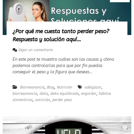
N
G
O
R
D
A
¿Por qué me cuesta tanto perder peso?
R
Respuesta y solución aquí…
E
N
N
e
Dejar un comentario
A
n
En este post te muestro cuáles son las causas y cómo
V
¿
podemos controlarlas para que por fin puedas
I
P
D
o
conseguir el peso y la figura que deseas…
A
r
D
q
,
,
,
Biorresonancia
Blog
u
Nutrición
adelgazar
é
,
,
,
,
biorresonancia
dieta
dieta equilibrada
engordar
hábitos
m
,
,
alimenticios
nutrición
perder peso
e
c
u
e
s
t