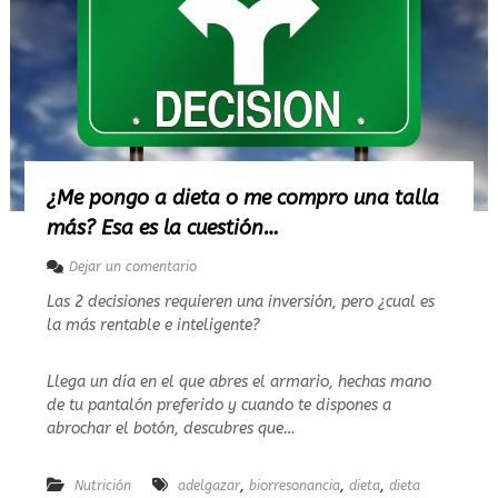
M
e
O
r
:
e
L
a
a
l
m
e
e
d
n
i
t
c
e
¿Me pongo a dieta o me compro una talla
i
s
n
más? Esa es la cuestión…
o
a
d
e
Dejar un comentario
o
e
n
s
Las 2 decisiones requieren una inversión, pero ¿cual es
l
¿
f
la más rentable e inteligente?
M
u
e
t
p
Llega un día en el que abres el armario, hechas mano
u
o
r
de tu pantalón preferido y cuando te dispones a
n
o
g
abrochar el botón, descubres que…
o
a
,
,
,
Nutrición
adelgazar
d
biorresonancia
dieta
dieta