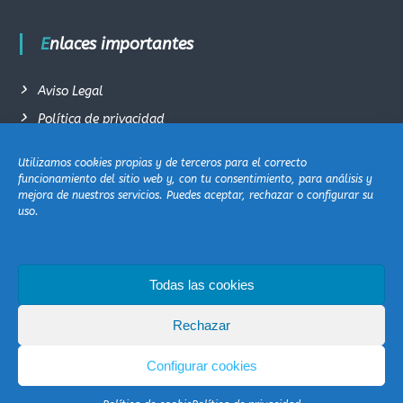
Enlaces importantes
Aviso Legal
Política de privacidad
Términos y condiciones generales de venta
Utilizamos cookies propias y de terceros para el correcto
Política de cookie (EU)
funcionamiento del sitio web y, con tu consentimiento, para análisis y
mejora de nuestros servicios. Puedes aceptar, rechazar o configurar su
Contacto
uso.
Todas las cookies
Rechazar
Copyright © 2026
Mi Salud Consciente
Todos los derechos reservados. Tema:
Configurar cookies
Flash
de ThemeGrill. Funciona con
WordPress
Youtube
instagram
Facebook