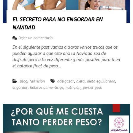
T
U
V
I
EL SECRETO PARA NO ENGORDAR EN
D
NAVIDAD
A
…
e
Dejar un comentario
n
En el siguiente post vamos a daros varios trucos que os
E
pueden ayudar a que este año la Navidad sea de
L
S
disfrute pero a la vez diferente y más positivo para ti en
E
el balance final de peso…
C
R
E
,
,
,
,
Blog
Nutrición
adelgazar
dieta
dieta equilibrada
T
,
,
,
engordar
hábitos alimenticios
nutrición
perder peso
O
P
A
R
A
N
O
E