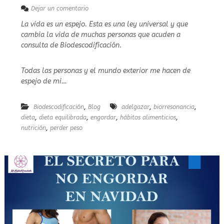
n
e
Dejar un comentario
n
n
e
La vida es un espejo. Esta es una ley universal y que
L
r
cambia la vida de muchas personas que acuden a
A
p
L
consulta de Biodescodificación.
r
E
i
Y
n
Todas las personas y el mundo exterior me hacen de
D
c
E
espejo de mi…
i
L
p
E
i
,
,
,
Biodescodificación
S
Blog
adelgazar
biorresonancia
a
P
,
,
,
,
dieta
dieta equilibrada
engordar
hábitos alimenticios
n
E
,
nutrición
perder peso
t
J
e
O
C
A
M
B
I
A
R
Á