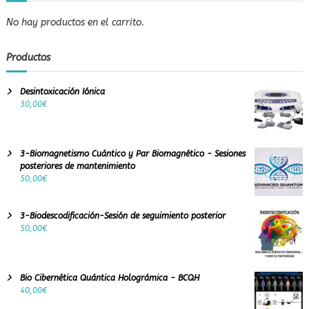
h
a
a
y
No hay productos en el carrito.
c
s
e
o
n
l
Productos
q
u
u
c
e
Desintoxicación Iónica
i
r
30,00
€
ó
e
n
c
a
u
q
p
3-Biomagnetismo Cuántico y Par Biomagnético - Sesiones
u
e
posteriores de mantenimiento
í
r
50,00
€
…
e
s
t
3-Biodescodificación-Sesión de seguimiento posterior
u
50,00
€
p
e
s
o
Bio Cibernética Quántica Holográmica - BCQH
t
40,00
€
r