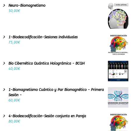
r
Neuro-Biomagnetismo
u
50,00
€
n
n
e
r
p
1-Biodescodificación-Sesiones individuales
r
75,00
€
i
n
c
i
Bio Cibernética Quántica Holográmica - BCQH
p
40,00
€
i
a
n
t
1-Biomagnetismo Cuántico y Par Biomagnético - Primera
e
Sesión -
60,00
€
4-Biodescodificación-Sesión conjunta en Pareja
80,00
€