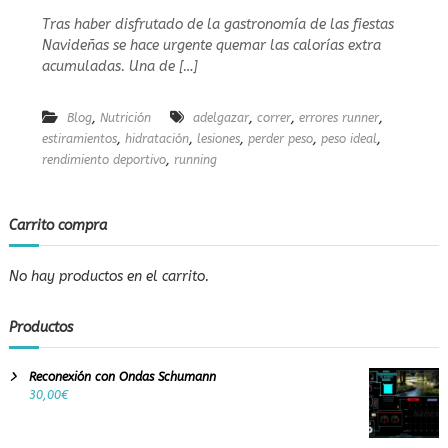
e
n
Tras haber disfrutado de la gastronomía de las fiestas
r
C
Navideñas se hace urgente quemar las calorías extra
e
ó
a
m
acumuladas. Una de […]
l
o
e
,
,
,
,
e
Blog
Nutrición
v
adelgazar
correr
errores runner
n
i
,
,
,
,
,
estiramientos
hidratación
lesiones
perder peso
peso ideal
t
t
,
rendimiento deportivo
running
e
a
s
r
o
l
Carrito compra
o
o
s
s
6
No hay productos en el carrito.
e
r
r
Productos
o
r
e
Reconexión con Ondas Schumann
s
30,00
€
d
e
l