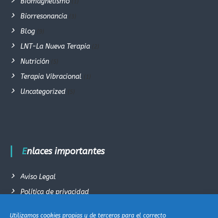
Biomagnetismo
(1)
Biorresonancia
(3)
Blog
(9)
LNT-La Nueva Terapia
(2)
Nutrición
(5)
Terapia Vibracional
(1)
Uncategorized
(5)
Enlaces importantes
Aviso Legal
Política de privacidad
Términos y condiciones generales de venta
Utilizamos cookies propias y de terceros para el correcto