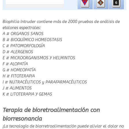
​Biophilia Intruder contiene m
ás de 2000 pruebas de análisis de
etalones espectrale
s:
A # ORGANOS SANOS
B # BIOQUÍMICO HOMEOSTASIS
C # PATOMORFOLOGÍA
D # ALERGENOS
E # MICROORGANISMOS Y HELMINTOS
F # ALOPATÍA
G # HOMEOPATÍA
H # FITOTERAPIA
I # NUTRACÉUTICOS y PARAFARMACÉUTICOS
J # ALIMENTOS
K # LITOTERAPIA Y GEMAS
Terapia de bioretroalimentación con
biorresonancia
¡La tecnología de biorretroalimentación puede aliviar el dolor no