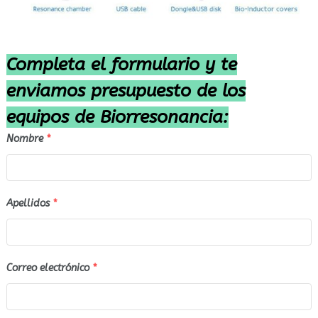
Completa el formulario y te
enviamos presupuesto de los
equipos de Biorresonancia:
Nombre
*
Apellidos
*
Correo electrónico
*