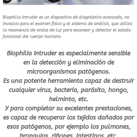
e
r
e
Biophilia Intruder es un dispositivo de diagnóstico avanzado, no
a
invasivo para el examen físico y el sistema de análisis, que utiliza
l
la resonancia de ondas de luz para escanear y detectar el estado
e
funcional del cuerpo humano.
n
t
Biophilia Intruder es especialmente sensible
e
s
en la detección y eliminación de
o
microorganismos patógenos.
o
Es una potente herramienta capaz de destruir
s
cualquier virus, bacteria, parásito, hongo,
helminto, etc.
Y para completar su excelentes prestaciones,
es capaz de recuperar los tejidos dañados por
esos patógenos, por ejemplo los pulmones,
bronquios, riñones, intestinos, etc.