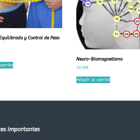
Equilibrada y Control de Peso
Neuro-Biomagnetismo
carrito
50,00
€
Añadir al carrito
aces importantes