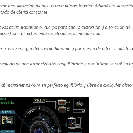
a
tar una sensación de paz y tranquilidad interior. Además la sensació
c
tado de alerta constante.
i
ó
tivas acumuladas en el cuerpo para que la distorsión y alteración de
n
uevo fluir correctamente sin bloqueos de ningún tipo.
B
i
centros de energía del cuerpo humano y por medio de ellos se puede ca
o
c
a
, seguido de una armonización o equilibrado y por último se realiza u
m
p
o
 al mantener tu Aura en perfecto equilibrio y libre de cualquier distor
c
a
n
t
i
d
a
d