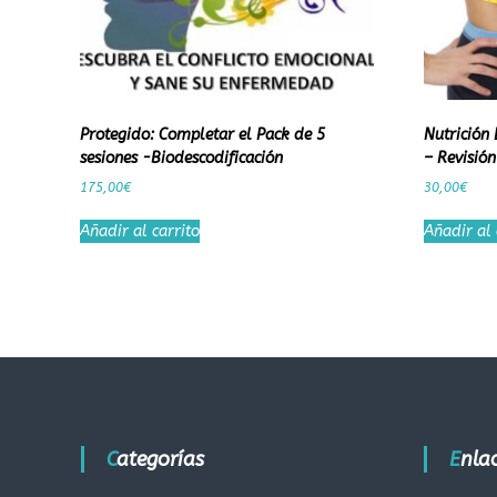
Protegido: Completar el Pack de 5
Nutrición 
sesiones -Biodescodificación
– Revisión
175,00
€
30,00
€
Añadir al carrito
Añadir al 
Categorías
Enl