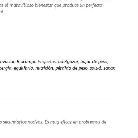
s el maravilloso bienestar que produce un perfecto
o
al.
q
u
e
r
e
a
l
m
tivación Biocampo
Etiquetas:
adelgazar
,
bajar de peso
,
e
nergía
,
equilibrio
,
nutrición
,
pérdida de peso
,
salud
,
sanar
,
n
t
e
s
o
m
o
s
s secundarios nocivos. Es muy eficaz en problemas de