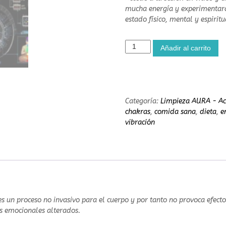
mucha energía y experimentará
estado físico, mental y espiritu
L
Añadir al carrito
i
m
p
i
e
Categoría:
Limpieza AURA - Ac
z
chakras
,
comida sana
,
dieta
,
e
a
vibración
A
U
R
A
-
A
c
 un proceso no invasivo para el cuerpo y por tanto no provoca efecto
t
os emocionales alterados.
i
v