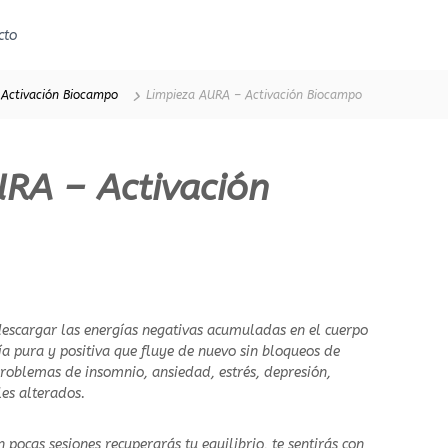
cto
M
T
i
o
m
S
 Activación Biocampo
Limpieza AURA – Activación Biocampo
a
a
n
l
d
u
o
RA – Activación
d
c
C
o
o
n
c
n
i
s
e
c
n
descargar las energías negativas acumuladas en el cuerpo
i
c
ía pura y positiva que fluye de nuevo sin bloqueos de
e
i
problemas de insomnio, ansiedad, estrés, depresión,
n
a
es alterados.
t
d
e
e
n pocas sesiones recuperarás tu equilibrio, te sentirás con
l