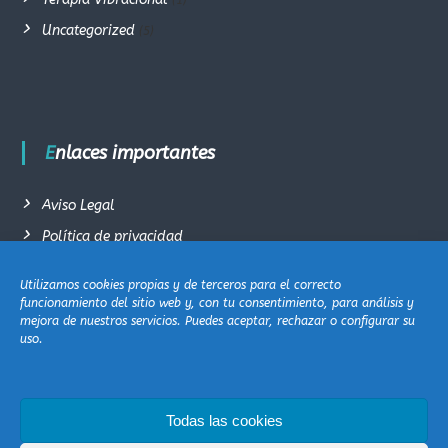
(1)
Uncategorized
(5)
Enlaces importantes
Aviso Legal
Política de privacidad
Términos y condiciones generales de venta
Utilizamos cookies propias y de terceros para el correcto
Política de cookie (EU)
funcionamiento del sitio web y, con tu consentimiento, para análisis y
mejora de nuestros servicios. Puedes aceptar, rechazar o configurar su
Contacto
uso.
Todas las cookies