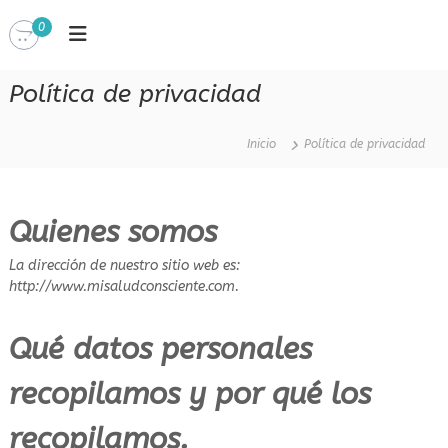
S
0
a
T
l
o
i
t
Política de privacidad
a
a
r
n
a
d
l
Inicio
Política de privacidad
o
l
c
c
o
o
n
n
Quienes somos
c
t
i
e
e
La dirección de nuestro sitio web es:
n
n
s
http://www.misaludconsciente.com.
c
i
c
i
d
i
a
Qué datos personales
o
d
e
recopilamos y por qué los
l
t
o
q
recopilamos.
u