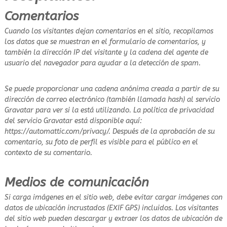
e
Comentarios
r
e
Cuando los visitantes dejan comentarios en el sitio, recopilamos
a
los datos que se muestran en el formulario de comentarios, y
l
también la dirección IP del visitante y la cadena del agente de
e
usuario del navegador para ayudar a la detección de spam.
n
t
e
Se puede proporcionar una cadena anónima creada a partir de su
s
dirección de correo electrónico (también llamada hash) al servicio
o
Gravatar para ver si la está utilizando. La política de privacidad
del servicio Gravatar está disponible aquí:
o
https://automattic.com/privacy/. Después de la aprobación de su
s
comentario, su foto de perfil es visible para el público en el
contexto de su comentario.
Medios de comunicación
Si carga imágenes en el sitio web, debe evitar cargar imágenes con
datos de ubicación incrustados (EXIF GPS) incluidos. Los visitantes
del sitio web pueden descargar y extraer los datos de ubicación de