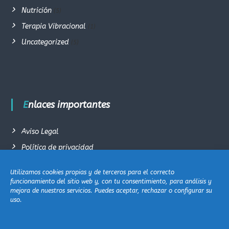
Nutrición
(5)
Terapia Vibracional
(1)
Uncategorized
(5)
Enlaces importantes
Aviso Legal
Política de privacidad
Términos y condiciones generales de venta
Utilizamos cookies propias y de terceros para el correcto
Política de cookie (EU)
funcionamiento del sitio web y, con tu consentimiento, para análisis y
mejora de nuestros servicios. Puedes aceptar, rechazar o configurar su
Contacto
uso.