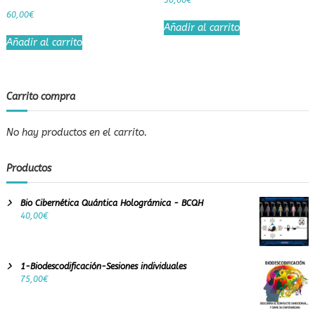
30,00
€
e
60,00
€
r
Añadir al carrito
e
Añadir al carrito
a
l
e
n
Carrito compra
t
e
No hay productos en el carrito.
s
o
Productos
o
s
Bio Cibernética Quántica Holográmica - BCQH
40,00
€
1-Biodescodificación-Sesiones individuales
75,00
€