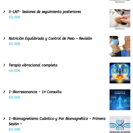
3-LNT- Sesiones de seguimiento posteriores
50,00
€
Nutrición Equilibrada y Control de Peso - Revisión
30,00
€
Terapia vibracional completa
40,00
€
1-Biorresonancia - 1ª Consulta
60,00
€
1-Biomagnetismo Cuántico y Par Biomagnético - Primera
Sesión -
60,00
€