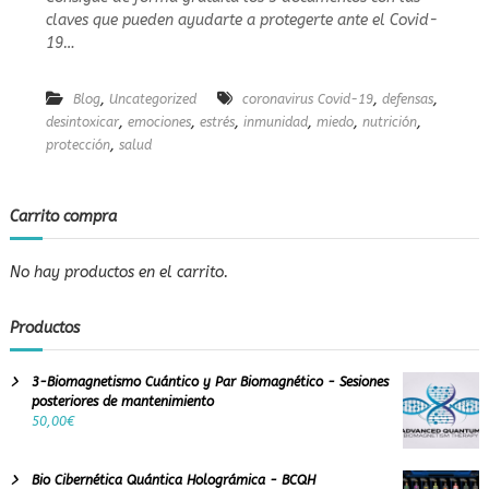
D
e
claves que pueden ayudarte a protegerte ante el Covid-
E
r
S
19…
e
C
a
A
l
,
,
,
Blog
Uncategorized
R
coronavirus Covid-19
defensas
G
,
,
,
,
,
,
desintoxicar
emociones
estrés
inmunidad
miedo
nutrición
e
A
,
protección
salud
n
G
t
R
e
A
s
Carrito compra
T
o
I
S
o
No hay productos en el carrito.
–
s
L
A
Productos
S
3
C
3-Biomagnetismo Cuántico y Par Biomagnético - Sesiones
L
posteriores de mantenimiento
A
50,00
€
V
E
S
Bio Cibernética Quántica Holográmica - BCQH