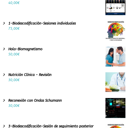
Q
40,00
€
U
E
T
E
1-Biodescodificación-Sesiones individuales
P
75,00
€
R
O
T
E
Holo-Biomagnetismo
G
50,00
€
E
R
Á
N
Nutrición Clínica - Revisión
D
30,00
€
E
L
C
O
Reconexión con Ondas Schumann
V
30,00
€
I
D
-
1
3-Biodescodificación-Sesión de seguimiento posterior