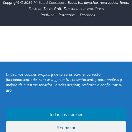
Copyright © 2026
Mi Salud Consciente
Todos los derechos reservados. Tema:
Flash
de ThemeGrill. Funciona con
WordPress
Youtube
instagram
Facebook
Utilizamos cookies propias y de terceros para el correcto
funcionamiento del sitio web y, con tu consentimiento, para análisis y
mejora de nuestros servicios. Puedes aceptar, rechazar o configurar su
uso.
Todas las cookies
Rechazar