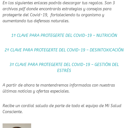
En los siguientes enlaces podrás descargar tus regalos. Son 3
e
r
archivos pdf donde encontrarás estrategias y consejos para
e
protegerte del Covid-19, fortaleciendo tu organismo y
a
aumentando tus defensas naturales.
l
e
1ª CLAVE PARA PROTEGERTE DEL COVID-19 – NUTRICIÓN
n
t
e
2ª CLAVE PARA
PROTEGERTE DEL COVID-19
– DESINTOXICACIÓN
s
o
3ª CLAVE PARA PROTEGERTE DEL COVID-19 – GESTIÓN DEL
o
ESTRÉS
s
A partir de ahora te mantendremos informados con nuestras
últimas noticias y ofertas especiales.
Recibe un cordial saludo de parte de todo el equipo de Mi Salud
Consciente.