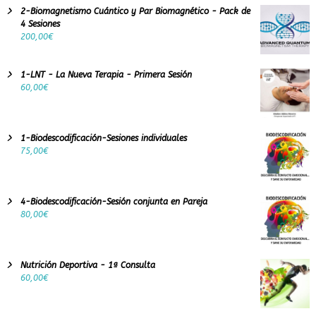
e
2-Biomagnetismo Cuántico y Par Biomagnético - Pack de
r
4 Sesiones
e
200,00
€
a
l
1-LNT - La Nueva Terapia - Primera Sesión
e
60,00
€
n
t
e
s
1-Biodescodificación-Sesiones individuales
o
75,00
€
o
s
4-Biodescodificación-Sesión conjunta en Pareja
80,00
€
Nutrición Deportiva - 1ª Consulta
60,00
€