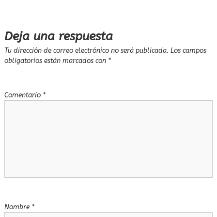
e
Deja una respuesta
g
Tu dirección de correo electrónico no será publicada.
Los campos
a
obligatorios están marcados con
*
c
Comentario
*
i
ó
n
d
e
Nombre
*
e