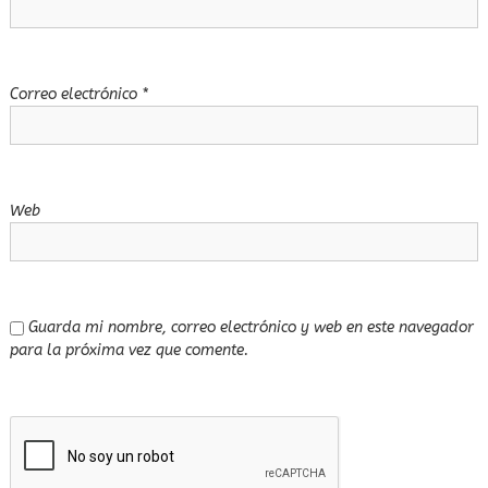
n
t
Correo electrónico
*
r
a
Web
d
a
Guarda mi nombre, correo electrónico y web en este navegador
s
para la próxima vez que comente.