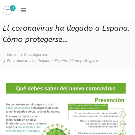
S
0
a
T
l
o
i
t
El coronavirus ha llegado a España.
a
a
r
n
Cómo protegerse…
a
d
l
o
l
c
c
Inicio
Uncategorized
o
o
El coronavirus ha llegado a España. Cómo protegerse…
n
n
c
t
i
e
e
n
n
s
c
i
c
i
d
i
a
o
d
e
l
t
o
q
u