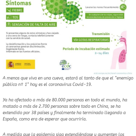
e
r
e
a
l
e
n
t
e
s
o
o
A menos que viva en una cueva, estará al tanto de que el “enemigo
s
público nº 1” hoy es el coronavirus Covid-19.
Ya ha afectado a más de 80.000 personas en todo el mundo, ha
matado a más de 2.700 personas sobre todo en China, se ha
extendido por 38 países y finalmente ha terminado llegando a
España, como era de esperar que ocurriría.
A medida que la epidemia siga extendiéndose y aumenten los