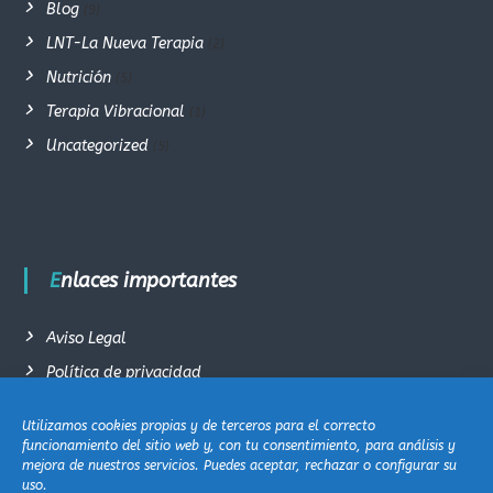
Blog
(9)
LNT-La Nueva Terapia
(2)
Nutrición
(5)
Terapia Vibracional
(1)
Uncategorized
(5)
Enlaces importantes
Aviso Legal
Política de privacidad
Términos y condiciones generales de venta
Utilizamos cookies propias y de terceros para el correcto
Política de cookie (EU)
funcionamiento del sitio web y, con tu consentimiento, para análisis y
mejora de nuestros servicios. Puedes aceptar, rechazar o configurar su
Contacto
uso.